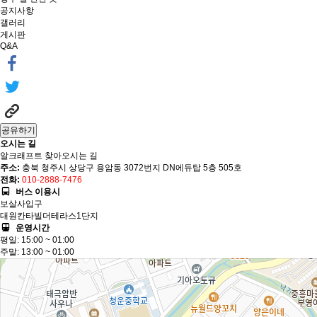
공지사항
갤러리
게시판
Q&A
공유하기
오시는 길
알크래프트 찾아오시는 길
주소:
충북 청주시 상당구 용암동 3072번지 DN에듀탑 5층 505호
전화:
010-2888-7476
버스 이용시
보살사입구
대원칸타빌더테라스1단지
운영시간
평일: 15:00 ~ 01:00
주말: 13:00 ~ 01:00